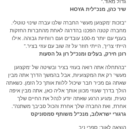
גדול מאוד.”
שיר כהן, מנכ”לית HOYA
“בזכות ‘מקצוען מעשי’ החברה שלנו עברה שינוי טוטלי.
מחברה קטנה הפכנו בהדרגה לאחת מהחברות החזקות
בענף עם יותר מ-100 עובדים ועם רווחיות גבוהה. אילו
הייתי צריך, הייתי חוזר על זה שוב עם עוזי בציר.”
רונן חירק, בעלים ומנכ”ל רון גל הסעות
“בהתחלה אתה רואה בעוזי בציר ובשיטה של ‘מקצוען
מעשי’ רק את המקצועיות, אבל בהמשך הדרך אתה מבין
שאתה גם מכיר חבר שיכול ללוות אותך כל הזמן. כשאתה
הולך בדרך שעוזי מכוון אותך אליה כאן, אתה מבין איפה
טעית, ומגיע הרגע שאתה יודע לנהל את החיים שלך
אחרת, ואת החברה שלך אחרת והכול סביבך משתנה".
גרגורי ישראלוב, מנכ”ל משותף סמסוניקס
הוצאה לאור: ספרי ניב