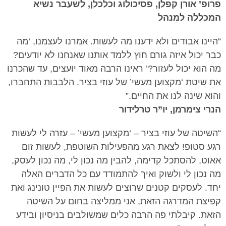
פרופ’ אורן קפלן, פסיכולוג וכלכלן, לשעבר נשיא
המכללה למִנהל
“היינו אבודים ולא ידענו מה לעשות. אמרנו לעצמנו, ‘מה
כבר יכול איזה גורם חוץ ללמד אותנו שאנחנו לא יודעים?
מה הוא יכול לעזור?’ ראינו הרבה מאוד יועצים, עד שהכרנו
את שיטת ‘מקצוען מעשי’ של עוזי בציר. הלבבות התחברו,
והוא שינה לנו את החיים.”
הנרי צימרמן, יו”ר טרלידור
“השיטה של עוזי בציר – ‘מקצוען מעשי’ – עזרה לי לעשות
רגע סטופ! לצאת רגע מהפעילות השוטפת, לעשות זום
אאוט, להסתכל קדימה, להבין מה נכון לי, מה נכון לעסק,
מה נכון לי ולשוק ואיך להתמודד עם כל הדברים האלה
יחד. לעסקים קטנים שרוצים לעשות את הפיין טונינג ואת
קפיצת המדרגה הזאת, אני ממליצה בחום על השיטה
הזאת. קיבלתי פה הרבה כלים שמשולבים בניסיון ובידע